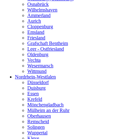
Osnabrück
Wilhelmshaven
Ammerland
Aurich
Cloppenburg
Emsland
Friesland
Grafschaft Bentheim
Leer - Ostfriesland
Oldenburg
Vechta
Wesermarsch
Wittmund
Nordrhein-Westfalen
Düsseldorf
Duisburg
Essen
Krefeld
Mönchengladbach
Mülheim an der Ruhr
Oberhausen
Remscheid
Solingen
Wuppertal
Kleve