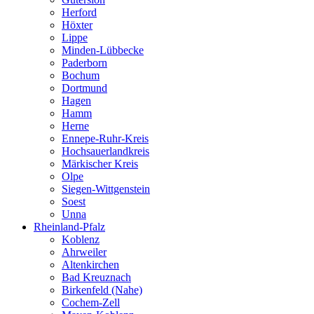
Herford
Höxter
Lippe
Minden-Lübbecke
Paderborn
Bochum
Dortmund
Hagen
Hamm
Herne
Ennepe-Ruhr-Kreis
Hochsauerlandkreis
Märkischer Kreis
Olpe
Siegen-Wittgenstein
Soest
Unna
Rheinland-Pfalz
Koblenz
Ahrweiler
Altenkirchen
Bad Kreuznach
Birkenfeld (Nahe)
Cochem-Zell