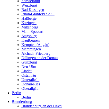
Schweinfurt
Würzburg
Bad Kissingen
Rhön-Grabfeld a.d.S.
Haßberge
Kitzingen
Miltenberg
Main-Spessart
Augsburg
Kaufbeuren
Kempten (Allgäu)
Memmingen
Aichach-Friedberg
Dillingen an der Donau
Günzburg
Neu-Ulm
Lindau
Ostallgäu
Unterallgäu
Donau-Ries
Oberallgäu
Berlin
Berlin
Brandenburg
Brandenburg an der Havel