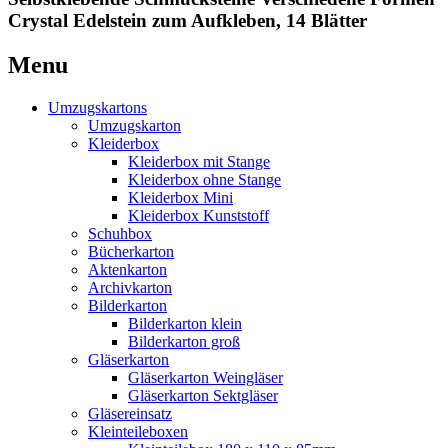
Crystal Edelstein zum Aufkleben, 14 Blätter
Menu
Umzugskartons
Umzugskarton
Kleiderbox
Kleiderbox mit Stange
Kleiderbox ohne Stange
Kleiderbox Mini
Kleiderbox Kunststoff
Schuhbox
Bücherkarton
Aktenkarton
Archivkarton
Bilderkarton
Bilderkarton klein
Bilderkarton groß
Gläserkarton
Gläserkarton Weingläser
Gläserkarton Sektgläser
Gläsereinsatz
Kleinteileboxen