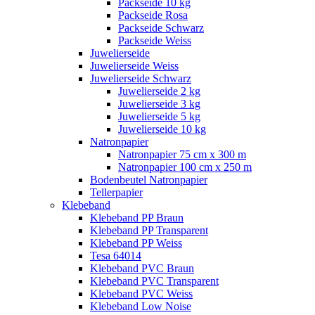
Packseide 10 kg
Packseide Rosa
Packseide Schwarz
Packseide Weiss
Juwelierseide
Juwelierseide Weiss
Juwelierseide Schwarz
Juwelierseide 2 kg
Juwelierseide 3 kg
Juwelierseide 5 kg
Juwelierseide 10 kg
Natronpapier
Natronpapier 75 cm x 300 m
Natronpapier 100 cm x 250 m
Bodenbeutel Natronpapier
Tellerpapier
Klebeband
Klebeband PP Braun
Klebeband PP Transparent
Klebeband PP Weiss
Tesa 64014
Klebeband PVC Braun
Klebeband PVC Transparent
Klebeband PVC Weiss
Klebeband Low Noise