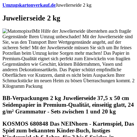
Umzugskartonverkauf.de
Juwelierseide 2 kg
Juwelierseide 2 kg
Mit Hilfe der Juwelierseide überstehen auch fragile
Gegenstände Ihren Umzug unbeschadet! Mit der Juwelierseide sind
Sie, was den Transport Ihrer Wertgegenstände angeht, auf der
sicheren Seite! Mit der Juwelierseide müssen Sie sich um Ihr feines
Porzellan beim Umzug keine Sorgen mehr machen! Das Papier in
Premium-Qualität eignet sich perfekt zum Einwickeln von fragilen
Gegenständen wie Geschirr, kleinen Bilderrahmen, Vasen und
anderen Dekorationsartikeln. Das Papier schützt empfindliche
Oberflächen vor Kratzern, damit es nicht beim Auspacken Ihrer
Schmuckstücke im neuen Heim zu bösen Überraschungen kommt. 2
Kilogramm Packung
BB-Verpackungen 2 kg Juwelierseide 37,5 x 50 cm
Seidenpapier in Premium-Qualität, einseitig glatt, 24
g/m² Grammatur - Sets zwischen 1 und 20 kg
KOSMOS 680848 Das NEINhorn - Kartenspiel, Das
Spiel zum bekannten Kinder-Buch, lustiges