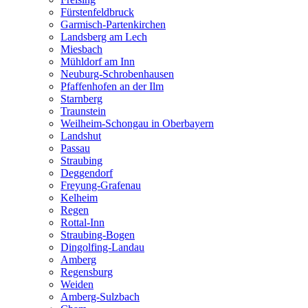
Fürstenfeldbruck
Garmisch-Partenkirchen
Landsberg am Lech
Miesbach
Mühldorf am Inn
Neuburg-Schrobenhausen
Pfaffenhofen an der Ilm
Starnberg
Traunstein
Weilheim-Schongau in Oberbayern
Landshut
Passau
Straubing
Deggendorf
Freyung-Grafenau
Kelheim
Regen
Rottal-Inn
Straubing-Bogen
Dingolfing-Landau
Amberg
Regensburg
Weiden
Amberg-Sulzbach