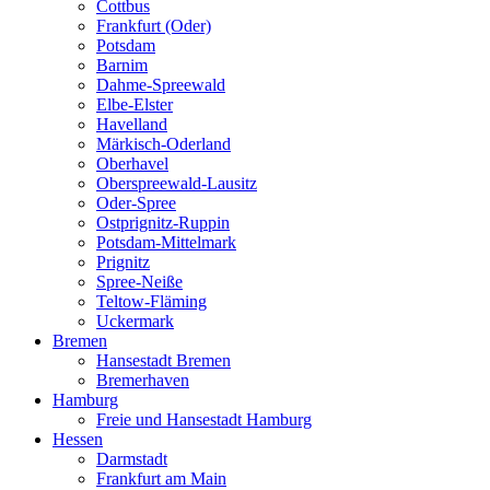
Cottbus
Frankfurt (Oder)
Potsdam
Barnim
Dahme-Spreewald
Elbe-Elster
Havelland
Märkisch-Oderland
Oberhavel
Oberspreewald-Lausitz
Oder-Spree
Ostprignitz-Ruppin
Potsdam-Mittelmark
Prignitz
Spree-Neiße
Teltow-Fläming
Uckermark
Bremen
Hansestadt Bremen
Bremerhaven
Hamburg
Freie und Hansestadt Hamburg
Hessen
Darmstadt
Frankfurt am Main