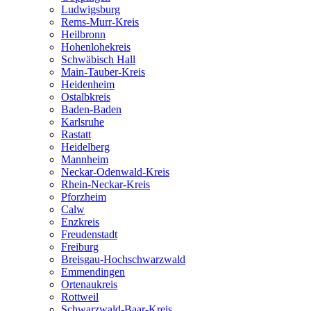
Ludwigsburg
Rems-Murr-Kreis
Heilbronn
Hohenlohekreis
Schwäbisch Hall
Main-Tauber-Kreis
Heidenheim
Ostalbkreis
Baden-Baden
Karlsruhe
Rastatt
Heidelberg
Mannheim
Neckar-Odenwald-Kreis
Rhein-Neckar-Kreis
Pforzheim
Calw
Enzkreis
Freudenstadt
Freiburg
Breisgau-Hochschwarzwald
Emmendingen
Ortenaukreis
Rottweil
Schwarzwald-Baar-Kreis