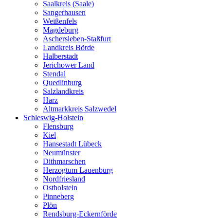
Saalkreis (Saale)
Sangerhausen
Weißenfels
Magdeburg
Aschersleben-Staßfurt
Landkreis Börde
Halberstadt
Jerichower Land
Stendal
Quedlinburg
Salzlandkreis
Harz
Altmarkkreis Salzwedel
Schleswig-Holstein
Flensburg
Kiel
Hansestadt Lübeck
Neumünster
Dithmarschen
Herzogtum Lauenburg
Nordfriesland
Ostholstein
Pinneberg
Plön
Rendsburg-Eckernförde