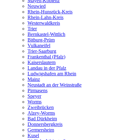
Mayen-Koblenz
Neuwied
Rhein-Hunsrück-Kreis
Rhein-Lahn-Kreis
Westerwaldkreis
Trier
Bernkastel-Wittlich
Bitburg-Prüm
Vulkaneifel
Trier-Saarburg
Frankenthal (Pfalz)
Kaiserslautern
Landau in der Pfalz
Ludwigshafen am Rhein
Mainz
Neustadt an der Weinstraße
Pirmasens
Speyer
Worms
Zweibrücken
Alzey-Worms
Bad Dürkheim
Donnersbergkreis
Germersheim
Kusel