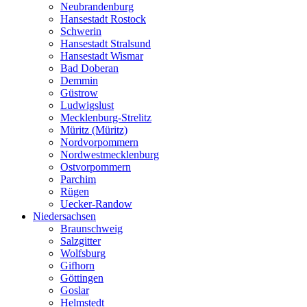
Neubrandenburg
Hansestadt Rostock
Schwerin
Hansestadt Stralsund
Hansestadt Wismar
Bad Doberan
Demmin
Güstrow
Ludwigslust
Mecklenburg-Strelitz
Müritz (Müritz)
Nordvorpommern
Nordwestmecklenburg
Ostvorpommern
Parchim
Rügen
Uecker-Randow
Niedersachsen
Braunschweig
Salzgitter
Wolfsburg
Gifhorn
Göttingen
Goslar
Helmstedt