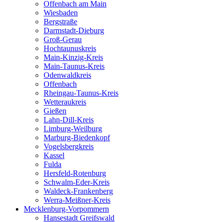
Offenbach am Main
Wiesbaden
Bergstraße
Darmstadt-Dieburg
Groß-Gerau
Hochtaunuskreis
Main-Kinzig-Kreis
Main-Taunus-Kreis
Odenwaldkreis
Offenbach
Rheingau-Taunus-Kreis
Wetteraukreis
Gießen
Lahn-Dill-Kreis
Limburg-Weilburg
Marburg-Biedenkopf
Vogelsbergkreis
Kassel
Fulda
Hersfeld-Rotenburg
Schwalm-Eder-Kreis
Waldeck-Frankenberg
Werra-Meißner-Kreis
Mecklenburg-Vorpommern
Hansestadt Greifswald