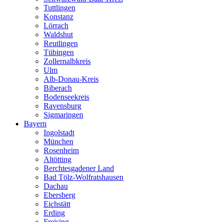
Tuttlingen
Konstanz
Lörrach
Waldshut
Reutlingen
Tübingen
Zollernalbkreis
Ulm
Alb-Donau-Kreis
Biberach
Bodenseekreis
Ravensburg
Sigmaringen
Bayern
Ingolstadt
München
Rosenheim
Altötting
Berchtesgadener Land
Bad Tölz-Wolfratshausen
Dachau
Ebersberg
Eichstätt
Erding
Freising