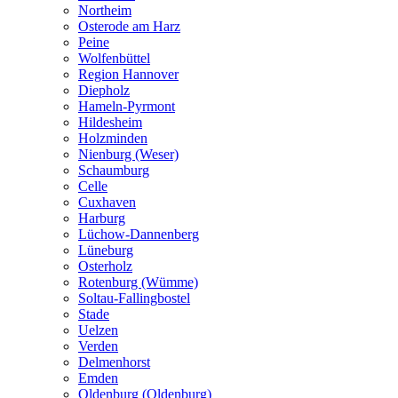
Northeim
Osterode am Harz
Peine
Wolfenbüttel
Region Hannover
Diepholz
Hameln-Pyrmont
Hildesheim
Holzminden
Nienburg (Weser)
Schaumburg
Celle
Cuxhaven
Harburg
Lüchow-Dannenberg
Lüneburg
Osterholz
Rotenburg (Wümme)
Soltau-Fallingbostel
Stade
Uelzen
Verden
Delmenhorst
Emden
Oldenburg (Oldenburg)