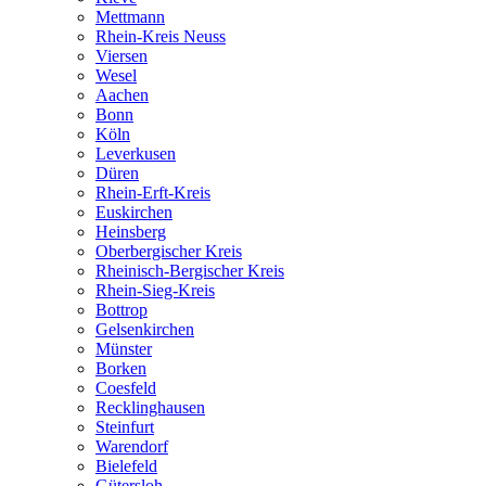
Mettmann
Rhein-Kreis Neuss
Viersen
Wesel
Aachen
Bonn
Köln
Leverkusen
Düren
Rhein-Erft-Kreis
Euskirchen
Heinsberg
Oberbergischer Kreis
Rheinisch-Bergischer Kreis
Rhein-Sieg-Kreis
Bottrop
Gelsenkirchen
Münster
Borken
Coesfeld
Recklinghausen
Steinfurt
Warendorf
Bielefeld
Gütersloh