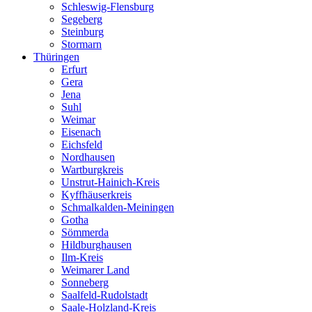
Schleswig-Flensburg
Segeberg
Steinburg
Stormarn
Thüringen
Erfurt
Gera
Jena
Suhl
Weimar
Eisenach
Eichsfeld
Nordhausen
Wartburgkreis
Unstrut-Hainich-Kreis
Kyffhäuserkreis
Schmalkalden-Meiningen
Gotha
Sömmerda
Hildburghausen
Ilm-Kreis
Weimarer Land
Sonneberg
Saalfeld-Rudolstadt
Saale-Holzland-Kreis