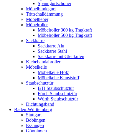
Spanngurtschoner
Möbelbindegurt
Trittschalldämmung
Möbelheber
Möbelroller
Möbelroller 300 kg Tragkraft
Möbelroller 500 kg Tragkraft
Sackkarre
Sackkarre Alu
Sackkarre Stahl
Sackkarre mit Gleitkufen
Klebebandabroller
Möbelkeile
Möbelkeile Holz
Möbelkeile Kunststoff
Staubschutztür
BTI Staubschutztür
Förch Staubschutztür
Würth Staubschutztür
Dichtungsband
Baden-Württemberg
Stuttgart
Böblingen
Esslingen
Göppingen