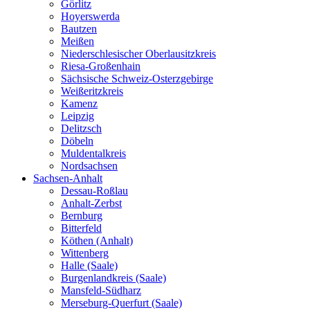
Görlitz
Hoyerswerda
Bautzen
Meißen
Niederschlesischer Oberlausitzkreis
Riesa-Großenhain
Sächsische Schweiz-Osterzgebirge
Weißeritzkreis
Kamenz
Leipzig
Delitzsch
Döbeln
Muldentalkreis
Nordsachsen
Sachsen-Anhalt
Dessau-Roßlau
Anhalt-Zerbst
Bernburg
Bitterfeld
Köthen (Anhalt)
Wittenberg
Halle (Saale)
Burgenlandkreis (Saale)
Mansfeld-Südharz
Merseburg-Querfurt (Saale)