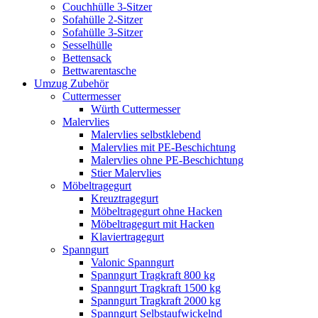
Couchhülle 3-Sitzer
Sofahülle 2-Sitzer
Sofahülle 3-Sitzer
Sesselhülle
Bettensack
Bettwarentasche
Umzug Zubehör
Cuttermesser
Würth Cuttermesser
Malervlies
Malervlies selbstklebend
Malervlies mit PE-Beschichtung
Malervlies ohne PE-Beschichtung
Stier Malervlies
Möbeltragegurt
Kreuztragegurt
Möbeltragegurt ohne Hacken
Möbeltragegurt mit Hacken
Klaviertragegurt
Spanngurt
Valonic Spanngurt
Spanngurt Tragkraft 800 kg
Spanngurt Tragkraft 1500 kg
Spanngurt Tragkraft 2000 kg
Spanngurt Selbstaufwickelnd