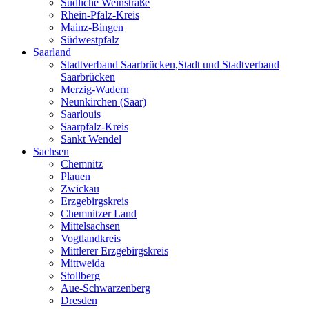
Südliche Weinstraße
Rhein-Pfalz-Kreis
Mainz-Bingen
Südwestpfalz
Saarland
Stadtverband Saarbrücken,Stadt und Stadtverband
Saarbrücken
Merzig-Wadern
Neunkirchen (Saar)
Saarlouis
Saarpfalz-Kreis
Sankt Wendel
Sachsen
Chemnitz
Plauen
Zwickau
Erzgebirgskreis
Chemnitzer Land
Mittelsachsen
Vogtlandkreis
Mittlerer Erzgebirgskreis
Mittweida
Stollberg
Aue-Schwarzenberg
Dresden