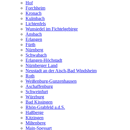
Hof
Forchheim
Kronach
Kulmbach
Lichtenfels
Wunsiedel im Fichtelgebirge
Ansbach
Erlangen
Fürth
Nürnberg
Schwabach
Erlangen-Höchstadt
Nürnberger Land
Neustadt an der Aisch-Bad Windsheim
Roth
Weißenburg-Gunzenhausen
Aschaffenburg
Schweinfurt
Würzburg
Bad Kissingen
Rhön-Grabfeld a.d.S.
Haßberge
Kitzingen
Miltenberg
Main-Spessart