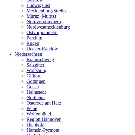
Ludwigslust
Mecklenburg-Strelitz
Müritz (Müritz)
Nordvorpommern
Nordwestmecklenburg
Ostvorpommern
Parchim
Rügen
Uecker-Randow
Niedersachsen
Braunschweig
Salzgitter
Wolfsburg
Gifhorn
Göttingen
Goslar
Helmstedt
Northeim
Osterode am Harz
Peine
Wolfenbüttel
Region Hannover
Diepholz
Hameln-Pyrmont