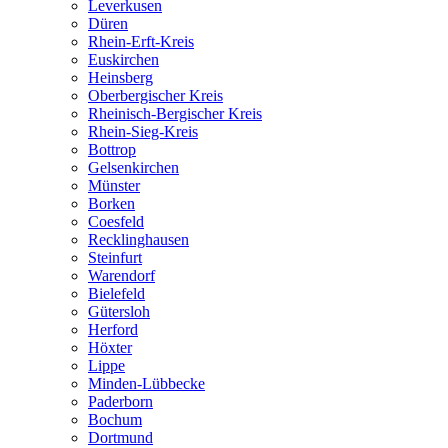
Leverkusen
Düren
Rhein-Erft-Kreis
Euskirchen
Heinsberg
Oberbergischer Kreis
Rheinisch-Bergischer Kreis
Rhein-Sieg-Kreis
Bottrop
Gelsenkirchen
Münster
Borken
Coesfeld
Recklinghausen
Steinfurt
Warendorf
Bielefeld
Gütersloh
Herford
Höxter
Lippe
Minden-Lübbecke
Paderborn
Bochum
Dortmund