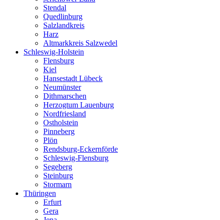
Stendal
Quedlinburg
Salzlandkreis
Harz
Altmarkkreis Salzwedel
Schleswig-Holstein
Flensburg
Kiel
Hansestadt Lübeck
Neumünster
Dithmarschen
Herzogtum Lauenburg
Nordfriesland
Ostholstein
Pinneberg
Plön
Rendsburg-Eckernförde
Schleswig-Flensburg
Segeberg
Steinburg
Stormarn
Thüringen
Erfurt
Gera
Jena