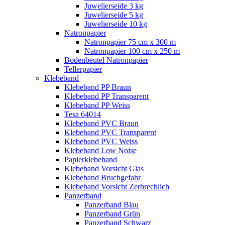
Juwelierseide 3 kg
Juwelierseide 5 kg
Juwelierseide 10 kg
Natronpapier
Natronpapier 75 cm x 300 m
Natronpapier 100 cm x 250 m
Bodenbeutel Natronpapier
Tellerpapier
Klebeband
Klebeband PP Braun
Klebeband PP Transparent
Klebeband PP Weiss
Tesa 64014
Klebeband PVC Braun
Klebeband PVC Transparent
Klebeband PVC Weiss
Klebeband Low Noise
Papierklebeband
Klebeband Vorsicht Glas
Klebeband Bruchgefahr
Klebeband Vorsicht Zerbrechlich
Panzerband
Panzerband Blau
Panzerband Grün
Panzerband Schwarz