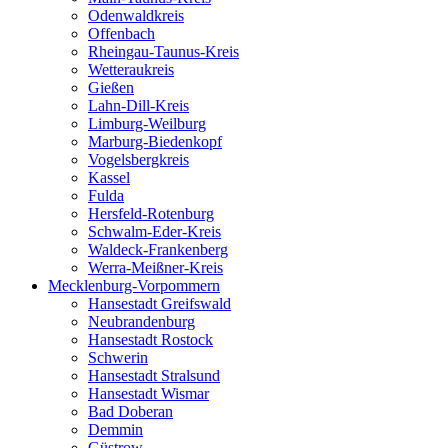
Odenwaldkreis
Offenbach
Rheingau-Taunus-Kreis
Wetteraukreis
Gießen
Lahn-Dill-Kreis
Limburg-Weilburg
Marburg-Biedenkopf
Vogelsbergkreis
Kassel
Fulda
Hersfeld-Rotenburg
Schwalm-Eder-Kreis
Waldeck-Frankenberg
Werra-Meißner-Kreis
Mecklenburg-Vorpommern
Hansestadt Greifswald
Neubrandenburg
Hansestadt Rostock
Schwerin
Hansestadt Stralsund
Hansestadt Wismar
Bad Doberan
Demmin
Güstrow