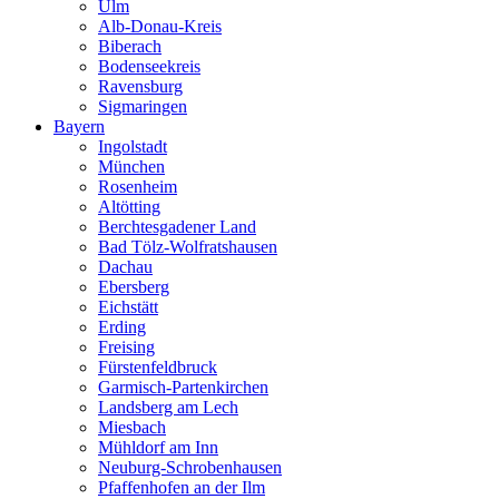
Ulm
Alb-Donau-Kreis
Biberach
Bodenseekreis
Ravensburg
Sigmaringen
Bayern
Ingolstadt
München
Rosenheim
Altötting
Berchtesgadener Land
Bad Tölz-Wolfratshausen
Dachau
Ebersberg
Eichstätt
Erding
Freising
Fürstenfeldbruck
Garmisch-Partenkirchen
Landsberg am Lech
Miesbach
Mühldorf am Inn
Neuburg-Schrobenhausen
Pfaffenhofen an der Ilm