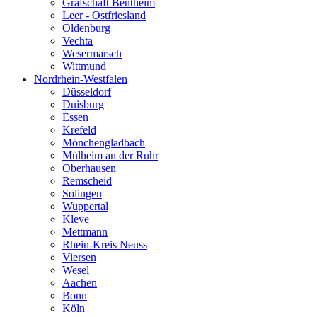
Grafschaft Bentheim
Leer - Ostfriesland
Oldenburg
Vechta
Wesermarsch
Wittmund
Nordrhein-Westfalen
Düsseldorf
Duisburg
Essen
Krefeld
Mönchengladbach
Mülheim an der Ruhr
Oberhausen
Remscheid
Solingen
Wuppertal
Kleve
Mettmann
Rhein-Kreis Neuss
Viersen
Wesel
Aachen
Bonn
Köln