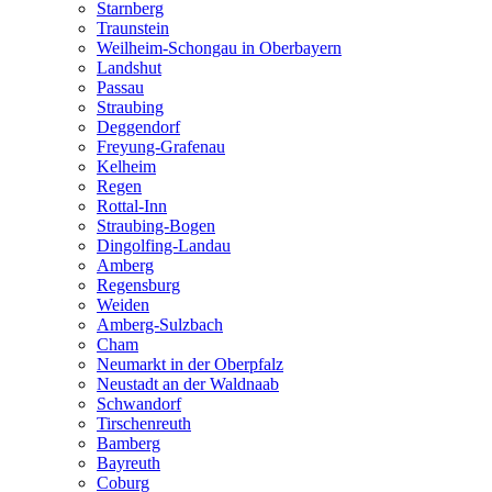
Starnberg
Traunstein
Weilheim-Schongau in Oberbayern
Landshut
Passau
Straubing
Deggendorf
Freyung-Grafenau
Kelheim
Regen
Rottal-Inn
Straubing-Bogen
Dingolfing-Landau
Amberg
Regensburg
Weiden
Amberg-Sulzbach
Cham
Neumarkt in der Oberpfalz
Neustadt an der Waldnaab
Schwandorf
Tirschenreuth
Bamberg
Bayreuth
Coburg