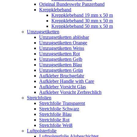
Original Bundeswehr Panzerband
Kreppklebeband
Kreppklebeband 19 mm x 50 m
Kreppklebeband 30 mm x 50 m
Kreppklebeband 50 mm x 50 m
Umzugsetiketten
Umzugsetiketten ablösbar
Umzugsetiketten Orange
Umzugsetiketten Weiss
Umzugsetiketten Rot
Umzugsetiketten Gelb
Umzugsetiketten Blau
Umzugsetiketten Grün
Aufkleber Bruchgefahr
Aufkleber Handle with Care
Aufkleber Vorsicht Glas
Aufkleber Vorsicht Zerbrechlich
Stretchfolien
Stretchfolie Transparent
Stretchfolie Schwarz
Stretchfolie Blau
Stretchfolie Rot
Stretchfolie Weiß
Luftpolsterfolie
Luftpolsterfolie Alubeschichtet