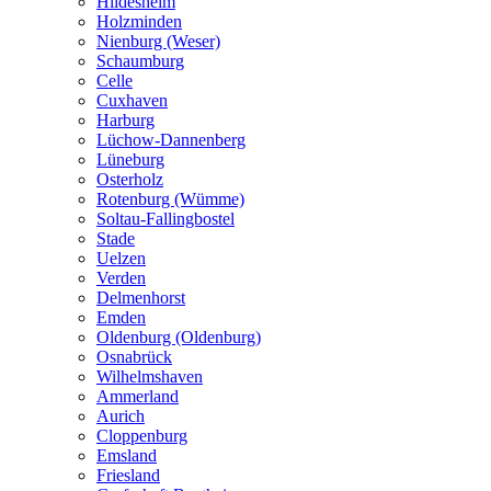
Hildesheim
Holzminden
Nienburg (Weser)
Schaumburg
Celle
Cuxhaven
Harburg
Lüchow-Dannenberg
Lüneburg
Osterholz
Rotenburg (Wümme)
Soltau-Fallingbostel
Stade
Uelzen
Verden
Delmenhorst
Emden
Oldenburg (Oldenburg)
Osnabrück
Wilhelmshaven
Ammerland
Aurich
Cloppenburg
Emsland
Friesland