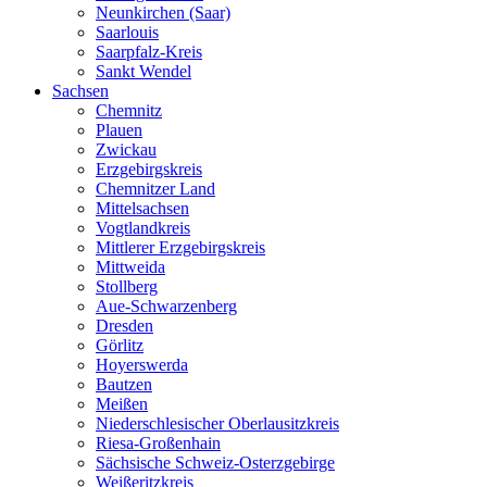
Neunkirchen (Saar)
Saarlouis
Saarpfalz-Kreis
Sankt Wendel
Sachsen
Chemnitz
Plauen
Zwickau
Erzgebirgskreis
Chemnitzer Land
Mittelsachsen
Vogtlandkreis
Mittlerer Erzgebirgskreis
Mittweida
Stollberg
Aue-Schwarzenberg
Dresden
Görlitz
Hoyerswerda
Bautzen
Meißen
Niederschlesischer Oberlausitzkreis
Riesa-Großenhain
Sächsische Schweiz-Osterzgebirge
Weißeritzkreis