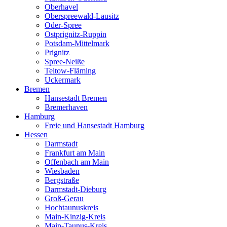
Oberhavel
Oberspreewald-Lausitz
Oder-Spree
Ostprignitz-Ruppin
Potsdam-Mittelmark
Prignitz
Spree-Neiße
Teltow-Fläming
Uckermark
Bremen
Hansestadt Bremen
Bremerhaven
Hamburg
Freie und Hansestadt Hamburg
Hessen
Darmstadt
Frankfurt am Main
Offenbach am Main
Wiesbaden
Bergstraße
Darmstadt-Dieburg
Groß-Gerau
Hochtaunuskreis
Main-Kinzig-Kreis
Main-Taunus-Kreis