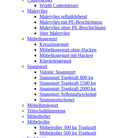
Würth Cuttermesser
Malervlies
Malervlies selbstklebend
Malervlies mit PE-Beschichtung
Malervlies ohne PE-Beschichtung
Stier Malervlies
Möbeltragegurt
Kreuztragegurt
Möbeltragegurt ohne Hacken
Möbeltragegurt mit Hacken
Klaviertragegurt
Spanngurt
Valonic Spanngurt
Spanngurt Tragkraft 800 kg
Spanngurt Tragkraft 1500 kg
Spanngurt Tragkraft 2000 kg
Spanngurt Selbstaufwickelnd
Spanngurtschoner
Möbelbindegurt
Trittschalldämmung
Möbelheber
Möbelroller
Möbelroller 300 kg Tragkraft
Möbelroller 500 kg Tragkraft